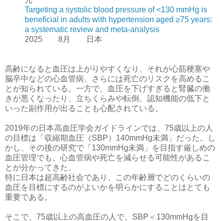
Targeting a systolic blood pressure of <130 mmHg is
beneficial in adults with hypertension aged ≥75 years:
a systematic review and meta-analysis
2025 8月 日本
高齢になると血圧は上がりやすくなり、それが心筋梗塞や
脳卒中などの心血管病、さらには死亡のリスクを高めるこ
とが知られている。一方で、血圧を下げすぎると腎臓の働
きが悪くなったり、立ちくらみや転倒、認知機能の低下と
いった副作用が出ることも心配されている。
2019年の日本高血圧学会ガイドラインでは、75歳以上の人
の目標は「収縮期血圧（SBP）140mmHg未満」だった。し
かし、その後の研究で「130mmHg未満」を目指す厳しめの
血圧管理でも、心血管病や死亡を減らせる可能性があるこ
とが分かってきた。
特に日本は超高齢社会であり、この年齢層でどのくらいの
血圧を目標にするのがよいかを明らかにすることはとても
重要である。
そこで、75歳以上の高血圧の人で、SBP＜130mmHgを目