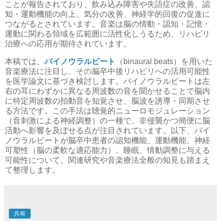
ことが報告されており、飲み込み障害や失語症の改善、認
知・運動機能の向上、気分の改善、神経学的回復の促進に
つながるとされています。音楽は脳の情動・認知・記憶・
運動に関わる領域を広範囲に活性化しうるため、リハビリ
治療への応用が期待されています。
本稿では、
バイノウラルビート
（binaural beats）を用いた
音楽療法に注目し、その脳卒中後リハビリへの活用可能性
を医学論文に基づき検討します。バイノウラルビートは左
右の耳にわずかに異なる周波数の音を聞かせることで脳内
に特定周波数の拍動音を知覚させ、脳波を誘導・同期させ
る方法です。この手法は聴覚的ニューロモジュレーション
（音刺激による神経調整）の一種で、非侵襲かつ簡便に脳
活動へ影響を及ぼせる点が注目されています。以下、バイ
ノウラルビートが脳卒中患者の認知機能、運動機能、神経
可塑性（脳の柔軟な適応能力）、睡眠、情動調整に与える
可能性について、関連研究や音楽療法全般の知見も踏まえ
て整理します。
共有