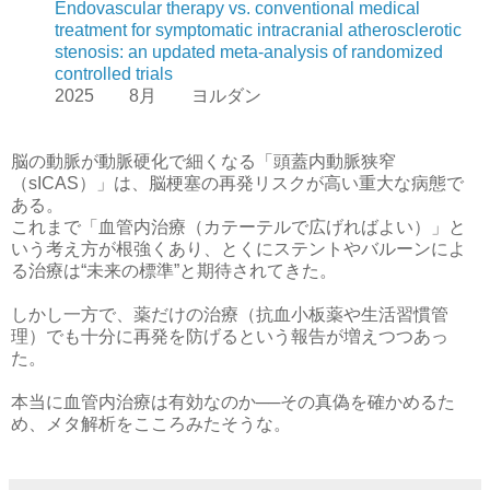
Endovascular therapy vs. conventional medical
treatment for symptomatic intracranial atherosclerotic
stenosis: an updated meta-analysis of randomized
controlled trials
2025 8月 ヨルダン
脳の動脈が動脈硬化で細くなる「頭蓋内動脈狭窄
（sICAS）」は、脳梗塞の再発リスクが高い重大な病態で
ある。
これまで「血管内治療（カテーテルで広げればよい）」と
いう考え方が根強くあり、とくにステントやバルーンによ
る治療は“未来の標準”と期待されてきた。
しかし一方で、薬だけの治療（抗血小板薬や生活習慣管
理）でも十分に再発を防げるという報告が増えつつあっ
た。
本当に血管内治療は有効なのか──その真偽を確かめるた
め、メタ解析をこころみたそうな。