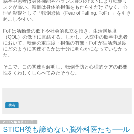
脳卒中患者は身体機能やバランス能力の低下により転倒リ
スクが高い。転倒は身体的損傷をもたらすだけでなく、心
理的影響として「転倒恐怖（Fear of Falling, FoF）」を引き
起こしやすい。
FoFは活動量の低下や社会的孤立を招き、生活満足度
（QOL）の低下に直結する。しかし、入院中の脳卒中患者
において、転倒の重症度・損傷の有無・FoFが生活満足度
にどのように関連するかは十分に明らかになっていなかっ
た。
そこで、この関連を解明し、転倒予防と心理的ケアの必要
性をくわしくしらべてみたそうな。
共有
2025年8月16日
STICH後も諦めない脳外科医たち──ル