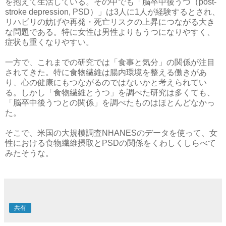
を抱えて生活している。その中でも「脳卒中後うつ（post-
stroke depression, PSD）」は3人に1人が経験するとされ、
リハビリの妨げや再発・死亡リスクの上昇につながる大き
な問題である。特に女性は男性よりもうつになりやすく、
症状も重くなりやすい。
一方で、これまでの研究では「食事と気分」の関係が注目
されてきた。特に食物繊維は腸内環境を整える働きがあ
り、心の健康にもつながるのではないかと考えられてい
る。しかし「食物繊維とうつ」を調べた研究は多くても、
「脳卒中後うつとの関係」を調べたものはほとんどなかっ
た。
そこで、米国の大規模調査NHANESのデータを使って、女
性における食物繊維摂取とPSDの関係をくわしくしらべて
みたそうな。
共有