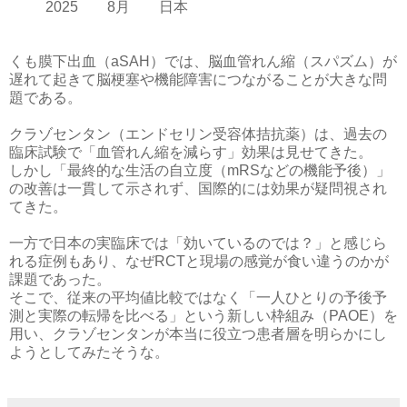
2025 8月 日本
くも膜下出血（aSAH）では、脳血管れん縮（スパズム）が
遅れて起きて脳梗塞や機能障害につながることが大きな問
題である。
クラゾセンタン（エンドセリン受容体拮抗薬）は、過去の
臨床試験で「血管れん縮を減らす」効果は見せてきた。
しかし「最終的な生活の自立度（mRSなどの機能予後）」
の改善は一貫して示されず、国際的には効果が疑問視され
てきた。
一方で日本の実臨床では「効いているのでは？」と感じら
れる症例もあり、なぜRCTと現場の感覚が食い違うのかが
課題であった。
そこで、従来の平均値比較ではなく「一人ひとりの予後予
測と実際の転帰を比べる」という新しい枠組み（PAOE）を
用い、クラゾセンタンが本当に役立つ患者層を明らかにし
ようとしてみたそうな。