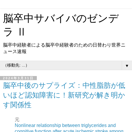
脳卒中サバイバのゼンデ
ラ Ⅱ
脳卒中経験者による脳卒中経験者のための日替わり世界ニ
ュース速報
▼
2024年3月31日
脳卒中後のサプライズ：中性脂肪が低
いほど認知障害に！新研究が解き明か
す関係性
元
Nonlinear relationship between triglycerides and
cognitive function after acute ischemic stroke among