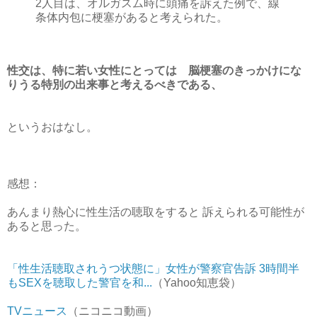
2人目は、オルガスム時に頭痛を訴えた例で、線
条体内包に梗塞があると考えられた。
性交は、特に若い女性にとっては 脳梗塞のきっかけにな
りうる特別の出来事と考えるべきである、
というおはなし。
感想：
あんまり熱心に性生活の聴取をすると 訴えられる可能性が
あると思った。
「性生活聴取されうつ状態に」女性が警察官告訴 3時間半
もSEXを聴取した警官を和...
（Yahoo知恵袋）
TVニュース
（ニコニコ動画）