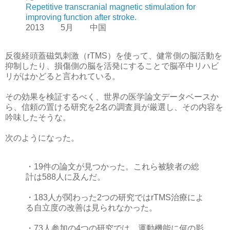
Repetitive transcranial magnetic stimulation for
improving function after stroke.
2013 5月 中国
反復経頭蓋磁気刺激（rTMS）を使って、健常側の脳活動を
抑制したり、損傷側の脳を活発にすることで脳卒中リハビ
リがはかどると言われている。
その効果を検証するべく、世界の医学論文データベースか
ら、信頼の置ける研究を2名の調査員が厳選し、その内容を
吟味したそうな。
次のようになった。
・19件の論文が見つかった。これら被験者の総
計は588人に及んだ。
・183人が関わった2つの研究ではrTMS治療によ
る自立度の改善は見られなかった。
・73人参加の4つの研究では、運動機能に何の影