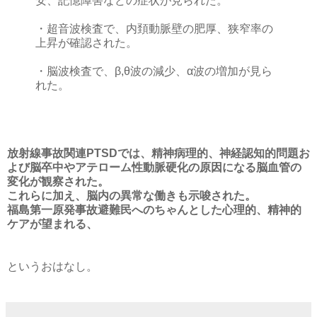
安、記憶障害などの症状が見られた。
・超音波検査で、内頚動脈壁の肥厚、狭窄率の
上昇が確認された。
・脳波検査で、β,θ波の減少、α波の増加が見ら
れた。
放射線事故関連PTSDでは、精神病理的、神経認知的問題お
よび脳卒中やアテローム性動脈硬化の原因になる脳血管の
変化が観察された。
これらに加え、脳内の異常な働きも示唆された。
福島第一原発事故避難民へのちゃんとした心理的、精神的
ケアが望まれる、
というおはなし。