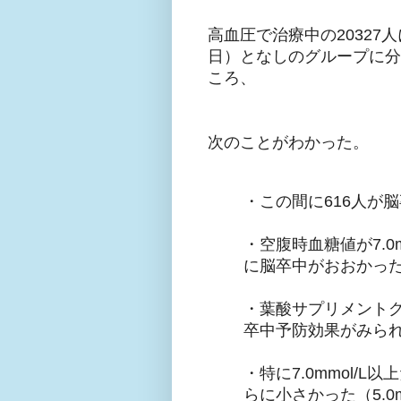
高血圧で治療中の20327人
日）となしのグループに分
ころ、
次のことがわかった。
・この間に616人が
・空腹時血糖値が7.0m
に脳卒中がおおかっ
・葉酸サプリメントグル
卒中予防効果がみら
・特に7.0mmol/
らに小さかった（5.0m