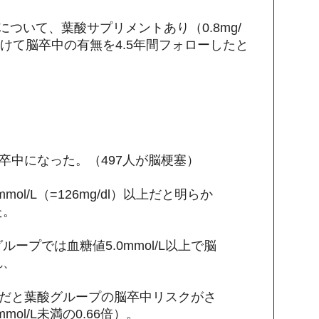
について、葉酸サプリメントあり（0.8mg/
けて脳卒中の有無を4.5年間フォローしたと
脳卒中になった。（497人が脳梗塞）
mol/L（=126mg/dl）以上だと明らか
た。
ープでは血糖値5.0mmol/L以上で脳
れ、
L以上だと葉酸グループの脳卒中リスクがさ
mol/L未満の0.66倍）。