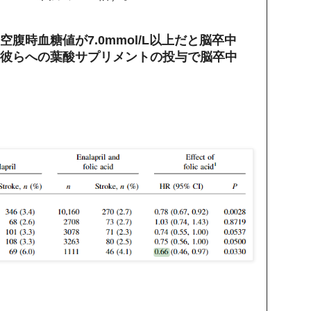
腹時血糖値が7.0mmol/L以上だと脳卒中
彼らへの葉酸サプリメントの投与で脳卒中