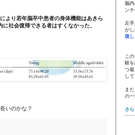
脳内
ンチ
により若年脳卒中患者の身体機能はあきら
左手
内に社会復帰できる者はすくなかった、
がし
復し
この
験を
つ最
して
また
の一
長いのかな？
さら