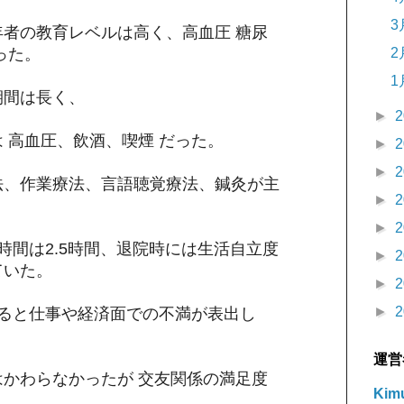
3
者の教育レベルは高く、高血圧 糖尿
った。
2
1
期間は長く、
►
2
 高血圧、飲酒、喫煙 だった。
►
2
►
2
法、作業療法、言語聴覚療法、鍼灸が主
►
2
►
2
時間は2.5時間、退院時には生活自立度
►
2
ていた。
►
2
►
2
ぎると仕事や経済面での不満が表出し
運営
かわらなかったが 交友関係の満足度
Kimu