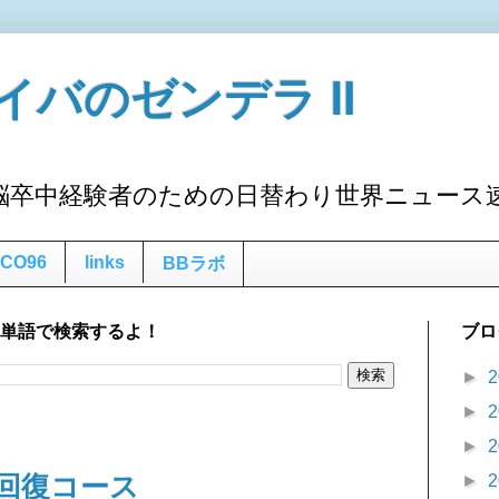
イバのゼンデラ Ⅱ
脳卒中経験者のための日替わり世界ニュース
CO96
links
BBラボ
な単語で検索するよ！
ブロ
►
2
►
2
►
2
回復コース
►
2