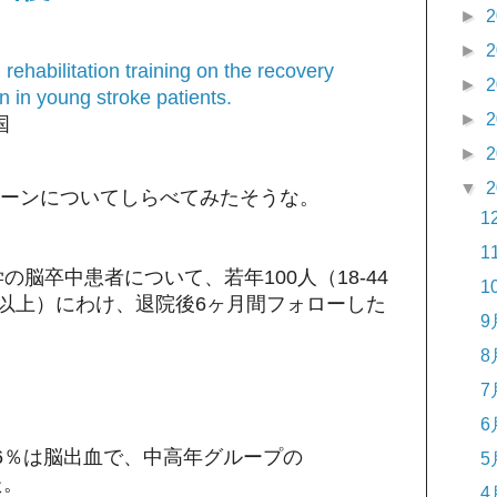
►
2
►
2
 rehabilitation training on the recovery
►
2
on in young stroke patients.
►
2
国
►
2
▼
2
ーンについてしらべてみたそうな。
1
1
の脳卒中患者について、若年100人（18-44
1
歳以上）にわけ、退院後6ヶ月間フォローした
9
8
7
6
.6％は脳出血で、中高年グループの
5
た。
4