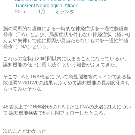
Transient Neurological Attack
2017 11月 オランダ
脳の局所的な虚血による一時的な神経症状を一過性脳虚血
発作（TIA）とよび、局所症状を伴わない神経症状（軽いせ
ん妄や失神）で他に原因が見当たらないものを一過性神経
発作（TNA）という。
これらの症状は24時間以内に収まることになっているが、
認知機能の低下は長く続く という報告がふえてきた。
そこでTIAとTNA患者について急性脳梗塞のサインである拡
散強調MRI(DWI)の結果もふくめて認知機能の長期変化をし
らべてみたそうな。
45歳以上で平均年齢65のTIAまたはTNAの患者121人につい
て 認知機能検査で6ヶ月間フォローしたところ、
次のことがわかった。