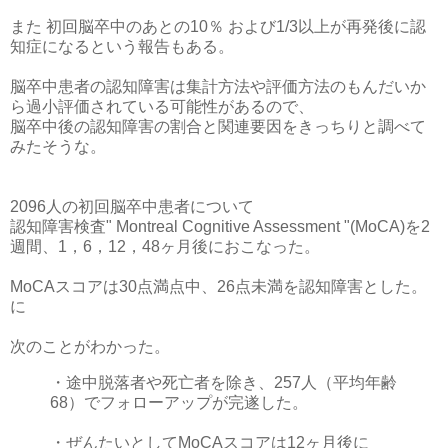
また 初回脳卒中のあとの10％ および1/3以上が再発後に認
知症になるという報告もある。
脳卒中患者の認知障害は集計方法や評価方法のもんだいか
ら過小評価されている可能性があるので、
脳卒中後の認知障害の割合と関連要因をきっちりと調べて
みたそうな。
2096人の初回脳卒中患者について
認知障害検査" Montreal Cognitive Assessment "(MoCA)を2
週間、1，6，12，48ヶ月後におこなった。
MoCAスコアは30点満点中、26点未満を認知障害とした。
に
次のことがわかった。
・途中脱落者や死亡者を除き、257人（平均年齢
68）でフォローアップが完遂した。
・ぜんたいとしてMoCAスコアは12ヶ月後に