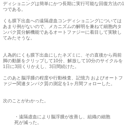
ディショニングは簡単にかつ長期に実行可能な回復方法の1
つである。
くも膜下出血への遠隔虚血コンディショニングについては
あまり例がないので、メカニズムの解明を兼ねて細胞内タ
ンパク質分解機能であるオートファジーに着目して実験し
てみたそうな。
人為的にくも膜下出血にしたネズミに、その直後から両前
脚の動脈をクリップして10分、解放して10分のサイクルを
1日に3回くりかえし、3日間続けた。
このあと脳浮腫の程度や行動検査、記憶力 およびオートフ
ァジー関連タンパク質の測定を1ヶ月間フォローした。
次のことがわかった。
・遠隔虚血により脳浮腫が改善し、組織の細胞
死が減った。