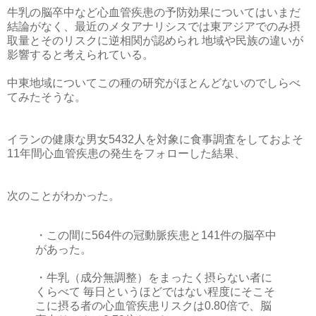
牛乳の脳卒中など心血管疾患の予防効果についてはいまだ
結論がなく、最近のメタアナリシスでは東アジアでのみ摂
取量とそのリスクに逆相関が認められ 地域や民族の違いが
影響すると考えられている。
中東地域についてこの種の研究がほとんどないのでしらべ
てみたそうな。
イランの健康な男女5432人を対象に食事調査をしておよそ
11年間心血管疾患の発生をフォローした結果、
次のことがわかった。
・この間に564件の冠動脈疾患と141件の脳卒中
があった。
・牛乳（成分無調整）をまったく摂らない者に
くらべて 毎日というほどではない程度にそこそ
こに摂る者の心血管疾患リスクは0.80倍で、脳