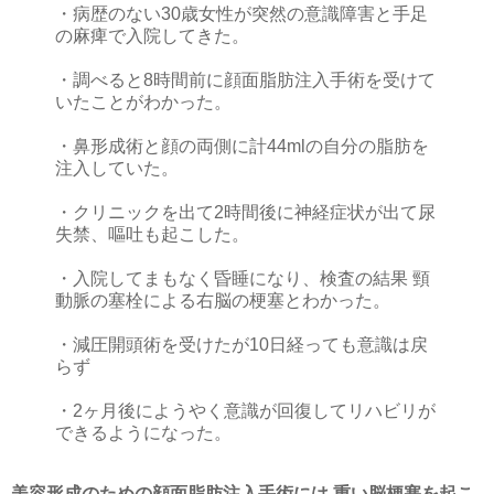
・病歴のない30歳女性が突然の意識障害と手足
の麻痺で入院してきた。
・調べると8時間前に顔面脂肪注入手術を受けて
いたことがわかった。
・鼻形成術と顔の両側に計44mlの自分の脂肪を
注入していた。
・クリニックを出て2時間後に神経症状が出て尿
失禁、嘔吐も起こした。
・入院してまもなく昏睡になり、検査の結果 頸
動脈の塞栓による右脳の梗塞とわかった。
・減圧開頭術を受けたが10日経っても意識は戻
らず
・2ヶ月後にようやく意識が回復してリハビリが
できるようになった。
美容形成のための顔面脂肪注入手術には 重い脳梗塞を起こ