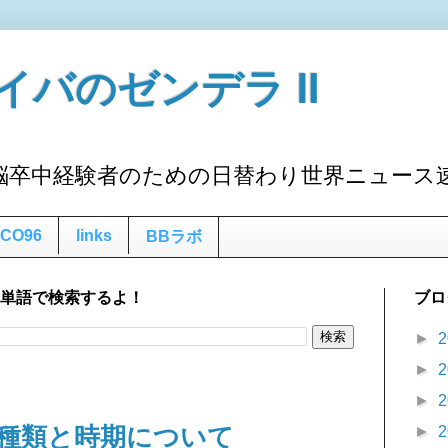
イバのゼンデラ Ⅱ
脳卒中経験者のための日替わり世界ニュース
CO96
links
BBラボ
な単語で検索するよ！
ブロ
►
2
►
2
►
2
種類と時期について
►
2