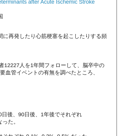
terminants after Acute Ischemic Stroke
国
間に再発したり心筋梗塞を起こしたりする頻
塞患者12227人を1年間フォローして、脳卒中の
要血管イベントの有無を調べたところ、
0日後、90日後、1年後でそれぞれ
 となった。