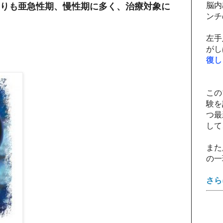
脳内
りも亜急性期、慢性期に多く、治療対象に
ンチ
左手
がし
復し
この
験を
つ最
して
また
の一
さら