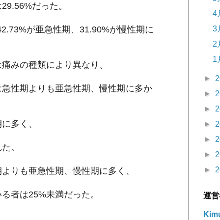
9.56%だった。
4
42.73%が亜急性期、31.90%が慢性期に
3
2
1
は痛みの種類により異なり、
►
2
は急性期よりも亜急性期、慢性期に多か
►
2
►
2
期に多く、
►
2
►
2
れた。
►
2
►
2
期よりも亜急性期、慢性期に多く、
る者は25%未満だった。
運営
Kimu