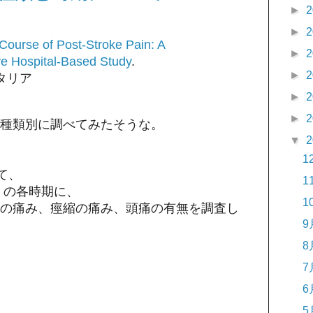
►
2
►
2
Course of Post-Stroke Pain: A
►
2
ve Hospital-Based Study
.
►
2
タリア
►
2
►
2
種類別に調べてみたそうな。
▼
2
1
て、
1
 の各時期に、
1
の痛み、痙縮の痛み、頭痛の有無を調査し
9
8
7
6
5