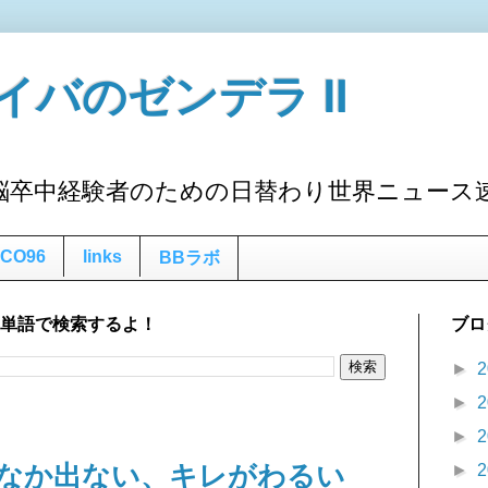
イバのゼンデラ Ⅱ
脳卒中経験者のための日替わり世界ニュース
CO96
links
BBラボ
な単語で検索するよ！
ブロ
►
2
►
2
►
2
なか出ない、キレがわるい
►
2