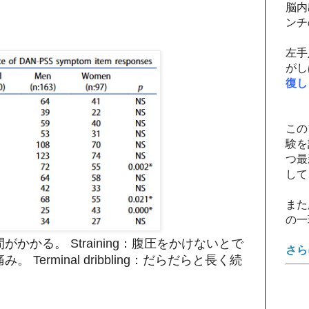
脳内
ンチ
左手
がし
復し
この
験を
つ最
して
また
の一
時間がかかる。 Straining：腹圧をかけないとで
さら
。 Terminal dribbling：だらだらと長く続