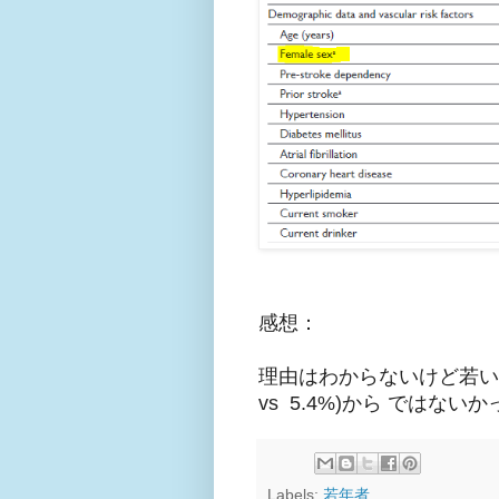
感想：
理由はわからないけど若い中
vs 5.4%)から ではな
Labels:
若年者