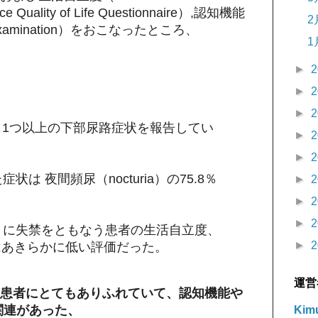
e Quality of Life Questionnaire）,認知機能
2
te Examination）をおこなったところ、
1
►
2
►
2
►
2
とも1つ以上の下部尿路症状を報告してい
►
2
►
2
は 夜間頻尿（nocturia）の75.8％
►
2
►
2
►
2
くに失禁をともなう患者の生活自立度、
►
2
はあきらかに低い評価だった。
運営
患者にとてもありふれていて、認知機能や
関連があった、
Kimu