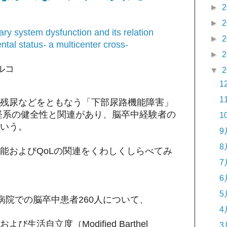
►
2
►
2
ary system dysfunction and its relation
►
2
ntal status- a multicenter cross-
►
2
ルコ
▼
2
1
1
残尿などをともなう「下部尿路機能障害」
経系の健全性と関連があり、脳卒中経験者の
1
いう。
9
8
能およびQoLの関連をくわしくしらべてみ
7
6
5
箇所の病院での脳卒中患者260人について、
4
生活自立度（Modified Barthel
3