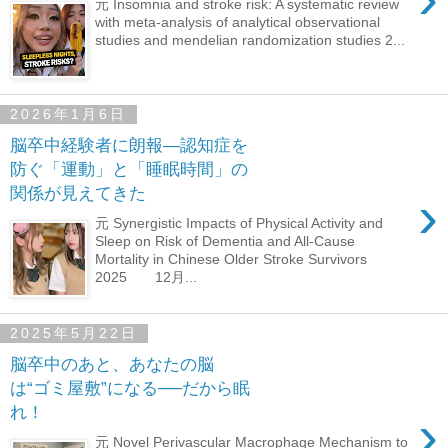
元 Insomnia and stroke risk: A systematic review
with meta-analysis of analytical observational
studies and mendelian randomization studies 2...
2026年1月6日
脳卒中経験者に朗報―認知症を
防ぐ「運動」と「睡眠時間」の
関係が見えてきた
›
元 Synergistic Impacts of Physical Activity and
Sleep on Risk of Dementia and All-Cause
Mortality in Chinese Older Stroke Survivors
2025 12月...
2025年5月22日
脳卒中のあと、あなたの脳
は“ゴミ屋敷”になる──だから眠
れ！
›
元 Novel Perivascular Macrophage Mechanism to