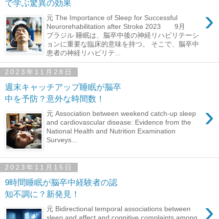
で学ぶ驚異の効果
›
元 The Importance of Sleep for Successful
Neurorehabilitation after Stroke 2023 9月
ブラジル 睡眠は、脳卒中後の神経リハビリテーシ
ョンに重要な臨床的意味を持つ。 そこで、脳卒中
患者の神経リハビリテ...
2023年11月28日
週末キャッチアップ睡眠が脳卒
中を予防？意外な時間数！
›
元 Association between weekend catch-up sleep
and cardiovascular disease: Evidence from the
National Health and Nutrition Examination
Surveys...
2023年11月15日
9時間睡眠が脳卒中経験者の認
知不調に？新発見！
›
元 Bidirectional temporal associations between
sleep and affect and cognitive complaints among