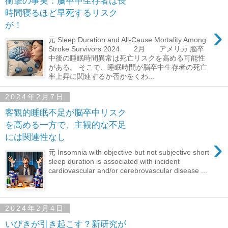
衝撃の事実：脳卒中生存者は長
時間寝るほど早死するリスク
が！
›
元 Sleep Duration and All-Cause Mortality Among
Stroke Survivors 2024 2月 アメリカ 脳卒
中後の睡眠時間異常は死亡リスクを高める可能性
がある。 そこで、睡眠時間が脳卒中生存者の死亡
率上昇に関連するか否かをくわ...
2024年2月7日
客観的睡眠不足が脳卒中リスク
を高める一方で、主観的な不足
には関連性なし
›
元 Insomnia with objective but not subjective short
sleep duration is associated with incident
cardiovascular and/or cerebrovascular disease ...
2024年2月4日
いびきが引き起こす？新研究が