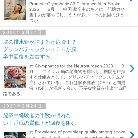
Promote Glymphatic Aβ Clearance After Stroke
2025 5月 中国 脳卒中のあとに、記憶力や
集中力が落ちてしまう人が多い。その原因のひと
つが、...
2025年3月17日
脳の排水管が詰まると危険！？
グリンパティックシステムが脳
卒中回復を左右する
›
元 Glymphatics for the Neurosurgeon 2023 9
月 アメリカ 脳の老廃物を排出し、機能を維持
する仕組みとして、グリンパティックシステムが
注目されている。 これは脳脊髄液（CSF）と間質
液（ISF）が混ざり合い、不要な物質を排出する経
路である。...
2025年2月24日
脳卒中経験者の半数が眠れな
い！睡眠の質低下が回復を阻む
›
元 Prevalence of poor sleep quality among stroke
survivors: A meta-analysis and systematic review