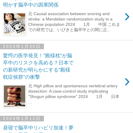
明かす脳卒中の因果関係
›
元 Causal association between snoring and
stroke: a Mendelian randomization study in a
Chinese population 2024 1月 中国 これま
での研究では、いびきと脳卒中との間に正...
2024年1月30日
驚愕の医学発見！"殿様枕"が脳
卒中のリスクを高める？日本で
の新研究が明らかにする"殿様
›
枕症候群"の衝撃
元 High pillow and spontaneous vertebral artery
dissection: A case-control study implicating
"Shogun pillow syndrome" 2024 1月 日本
...
2024年1月12日
昼寝で脳卒中リハビリ加速！夢