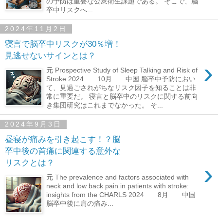
の予防は重要な公衆衛生課題である。 そこで、脳
卒中リスクへ...
2024年11月2日
寝言で脳卒中リスクが30％増！
見逃せないサインとは？
›
元 Prospective Study of Sleep Talking and Risk of
Stroke 2024 10月 中国 脳卒中予防におい
て、見過ごされがちなリスク因子を知ることは非
常に重要だ。 寝言と脳卒中のリスクに関する前向
き集団研究はこれまでなかった。 そ...
2024年9月3日
昼寝が痛みを引き起こす！？脳
卒中後の首痛に関連する意外な
リスクとは？
›
元 The prevalence and factors associated with
neck and low back pain in patients with stroke:
insights from the CHARLS 2024 8月 中国
脳卒中後に肩の痛み...