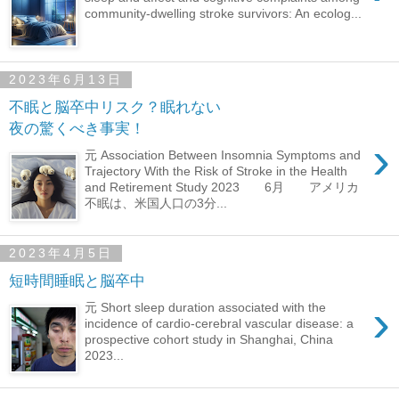
community-dwelling stroke survivors: An ecolog...
2023年6月13日
不眠と脳卒中リスク？眠れない
夜の驚くべき事実！
›
元 Association Between Insomnia Symptoms and
Trajectory With the Risk of Stroke in the Health
and Retirement Study 2023 6月 アメリカ
不眠は、米国人口の3分...
2023年4月5日
短時間睡眠と脳卒中
›
元 Short sleep duration associated with the
incidence of cardio-cerebral vascular disease: a
prospective cohort study in Shanghai, China
2023...