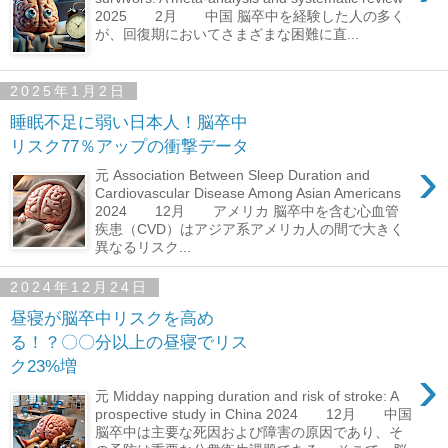
2025 2月 中国 脳卒中を経験した人の多く
が、回復期においてさまざまな困難に直...
2025年1月2日
睡眠不足に弱い日本人！脳卒中
リスク77％アップの衝撃データ
›
元 Association Between Sleep Duration and
Cardiovascular Disease Among Asian Americans
2024 12月 アメリカ 脳卒中を含む心血管
疾患（CVD）はアジア系アメリカ人の間で大きく
異なるリスク...
2024年12月24日
昼寝が脳卒中リスクを高め
る！？〇〇分以上の昼寝でリス
ク23%増
›
元 Midday napping duration and risk of stroke: A
prospective study in China 2024 12月 中国
脳卒中は主要な死因および障害の原因であり、そ