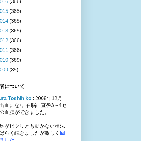
016
(366)
015
(365)
014
(365)
013
(365)
012
(366)
011
(366)
010
(369)
009
(35)
者について
ra Toshihiko
: 2008年12月
出血になり 右脳に直径3～4セ
の血腫ができました。
足がピクリとも動かない状況
ばらく続きましたが激しく
回
ました
。