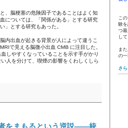
と、脳梗塞の危険因子であることはよく知
この
血については、「関係がある」とする研究
験を
い」とする研究もあった。
つ最
して
脳内出血が起きる背景が人によって違うこ
RIで見える脳微小出血 CMB に注目した。
また
出血しやすくなっていることを示す手がかり
の一
ない人を分けて、喫煙の影響をくわしくしら
さら
者をまもるという逆説――統