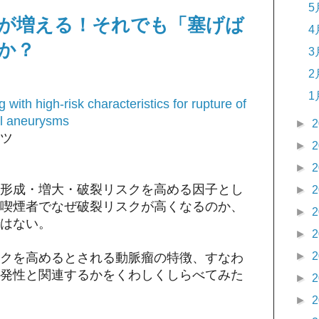
5
が増える！それでも「塞げば
4
か？
3
2
1
 with high-risk characteristics for rupture of
al aneurysms
►
2
イツ
►
2
►
2
形成・増大・破裂リスクを高める因子とし
►
2
喫煙者でなぜ破裂リスクが高くなるのか、
►
2
はない。
►
2
►
2
クを高めるとされる動脈瘤の特徴、すなわ
発性と関連するかをくわしくしらべてみた
►
2
►
2