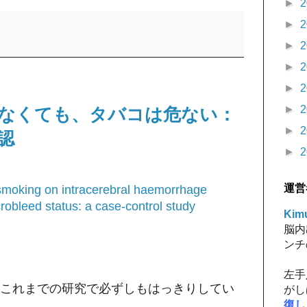
►
2
►
2
►
2
►
2
►
2
►
2
なくても、タバコは危ない：
►
2
認
►
2
運営
f smoking on intracerebral haemorrhage
robleed status: a case-control study
Kimu
脳内
ンチ
左手
これまでの研究で必ずしもはっきりしてい
がし
復し